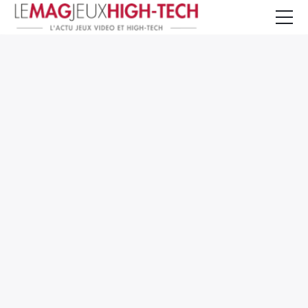
Jeux Vidéo
PC et Hardware
Smartphone et Tablettes
High-Tech
Mangas et Comics
TV, cinéma
Test