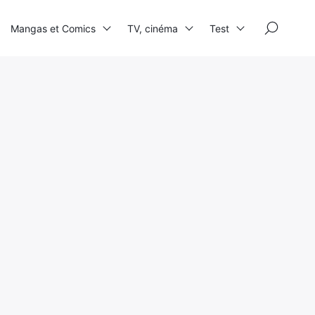
×
Mangas et Comics
TV, cinéma
Test