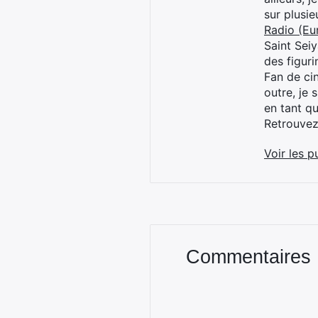
sur plusi
Radio (Eu
Saint Sei
des figur
Fan de cin
outre, je 
en tant q
Retrouve
Voir les p
Commentaires