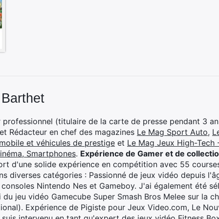
 Barthet
professionnel (titulaire de la carte de presse pendant 3 ans
 et Rédacteur en chef des magazines
Le Mag Sport Auto
,
L
mobile et véhicules de prestige
et
Le Mag Jeux High-Tech -
cinéma, Smartphones
.
Expérience de Gamer et de collecti
rt d'une solide expérience en compétition avec 55 courses
s diverses catégories : Passionné de jeux vidéo depuis l'âge
 consoles Nintendo Nes et Gameboy. J'ai également été séle
i du jeu vidéo Gamecube Super Smash Bros Melee sur la 
ional). Expérience de Pigiste pour Jeux Video.com, Le Nouv
je suis intervenu en tant qu'expert des jeux vidéo Fitness B