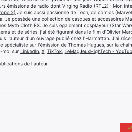
eurs émissions de radio dont Virging Radio (RTL2) :
Mon inte
rope 2)
Je suis aussi passionné de Tech, de comics (Marve
ya. Je possède une collection de casques et accessoires Ma
ines Myth Cloth EX. Je suis également cosplayeur (Star War
éma et de séries, j'ai été figurant dans le film d'Olivier M
suis l'auteur d'un ouvrage publié chez l'Harmattan. J'ai ré
ue spécialiste sur l'émission de Thomas Hugues, sur la chaî
z-moi sur
LinkedIn
,
X
,
TikTok
,
LeMagJeuxHighTech - YouTu
ublications de l'auteur
L