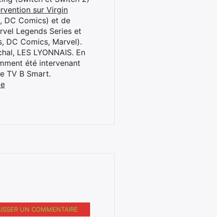
rvention sur Virgin
l, DC Comics) et de
rvel Legends Series et
s, DC Comics, Marvel).
archal, LES LYONNAIS. En
cemment été intervenant
ne TV B Smart.
be
AISSER UN COMMENTAIRE