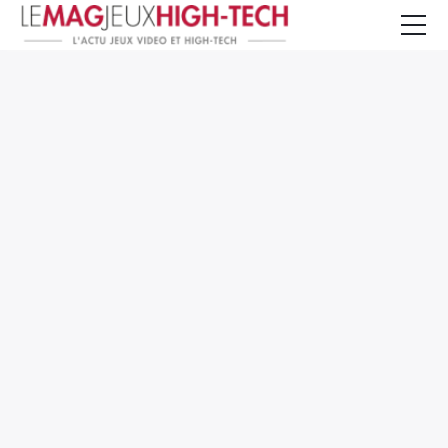
Jeux Vidéo
PC et Hardware
Smartphone et Tablettes
High-Tech
Mangas et Comics
TV, cinéma
Test