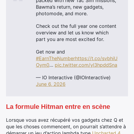
packed with new Tac Sim missions,
Bawma’s return, new gadgets,
photomode, and more.
Check out the full year one content
overview and let us know which
part you are most excited for.
Get now and
#EarnTheNumber
https://t.co/svbhiU
Oym0
…
pic.twitter.com/yl3hpddSna
— IO Interactive (@IOInteractive)
June 6, 2026
La formule Hitman entre en scène
Lorsque vous avez récupéré vos gadgets chez Q et
que les choses commencent, on pourrait s’attendre à
démarrer un jeu d’action lambda type
Uncharted 4
,