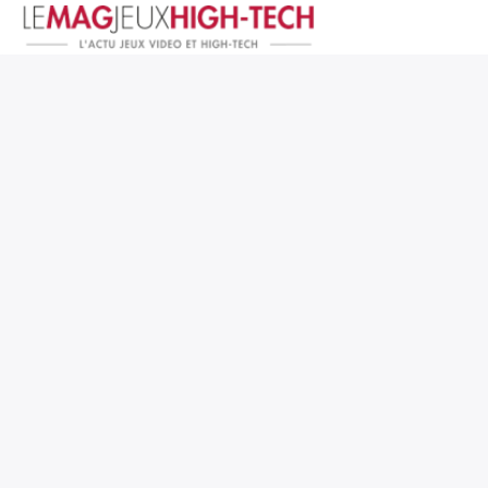
Jeux Vidéo
PC et Hardware
Smartphone et Tablettes
High-Tech
Mangas et Comics
TV, cinéma
Test