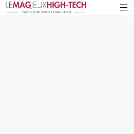
Jeux Vidéo
PC et Hardware
Smartphone et Tablettes
High-Tech
Mangas et Comics
TV, cinéma
Test