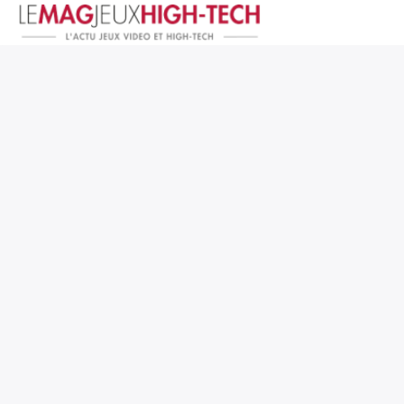
Jeux Vidéo
PC et Hardware
Smartphone et Tablettes
High-Tech
Mangas et Comics
TV, cinéma
Test