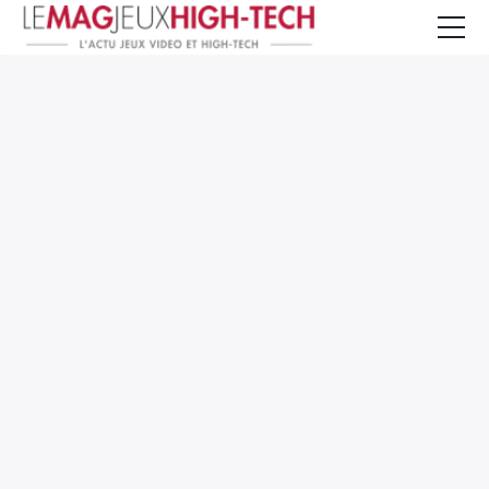
Jeux Vidéo
PC et Hardware
Smartphone et Tablettes
High-Tech
Mangas et Comics
TV, cinéma
Test