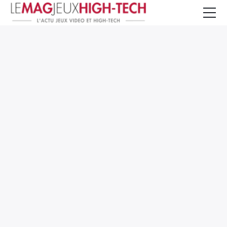
Jeux Vidéo
PC et Hardware
Smartphone et Tablettes
High-Tech
Mangas et Comics
TV, cinéma
Test