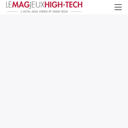
Jeux Vidéo
PC et Hardware
Smartphone et Tablettes
High-Tech
Mangas et Comics
TV, cinéma
Test