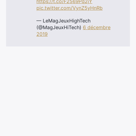
https://t.co/F2569Pq2jY
pic.twitter.com/VynZ5yHnRb
— LeMagJeuxHighTech
(@MagJeuxHiTech)
6 décembre
2019
×
Rechercher
: