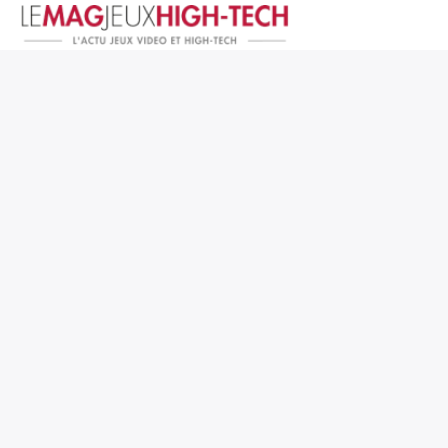
Jeux Vidéo
PC et Hardware
Smartphone et Tablettes
High-Tech
Mangas et Comics
TV, cinéma
Test