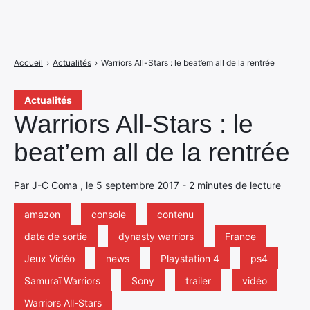
Accueil
›
Actualités
›
Warriors All-Stars : le beat’em all de la rentrée
Actualités
Warriors All-Stars : le
beat’em all de la rentrée
Par J-C Coma , le 5 septembre 2017 - 2 minutes de lecture
amazon
console
contenu
date de sortie
dynasty warriors
France
Jeux Vidéo
news
Playstation 4
ps4
Samuraï Warriors
Sony
trailer
vidéo
Warriors All-Stars