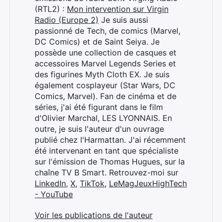
(RTL2) :
Mon intervention sur Virgin
Radio (Europe 2)
Je suis aussi
passionné de Tech, de comics (Marvel,
DC Comics) et de Saint Seiya. Je
possède une collection de casques et
accessoires Marvel Legends Series et
des figurines Myth Cloth EX. Je suis
également cosplayeur (Star Wars, DC
Comics, Marvel). Fan de cinéma et de
séries, j'ai été figurant dans le film
d'Olivier Marchal, LES LYONNAIS. En
outre, je suis l'auteur d'un ouvrage
publié chez l'Harmattan. J'ai récemment
été intervenant en tant que spécialiste
sur l'émission de Thomas Hugues, sur la
chaîne TV B Smart. Retrouvez-moi sur
LinkedIn
,
X
,
TikTok
,
LeMagJeuxHighTech
- YouTube
Voir les publications de l'auteur