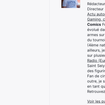
Rédacteur 
Directeur
Actu auto
Gaming, 
Comics
Fo
évolué dan
armes sur
du tourno
(4ème nat
ailleurs, 
sur plusi
Radio (Eu
Saint Sei
des figur
Fan de cin
outre, je 
en tant q
Retrouve
Voir les p