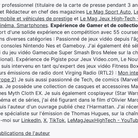
professionnel (titulaire de la carte de presse pendant 3 ans
 et Rédacteur en chef des magazines
Le Mag Sport Auto
,
L
mobile et véhicules de prestige
et
Le Mag Jeux High-Tech -
cinéma, Smartphones
.
Expérience de Gamer et de collecti
rt d'une solide expérience en compétition avec 55 courses
s diverses catégories : Passionné de jeux vidéo depuis l'âge
 consoles Nintendo Nes et Gameboy. J'ai également été séle
i du jeu vidéo Gamecube Super Smash Bros Melee sur la 
ional). Expérience de Pigiste pour Jeux Video.com, Le Nouv
je suis intervenu en tant qu'expert des jeux vidéo Fitness B
eurs émissions de radio dont Virging Radio (RTL2) :
Mon inte
rope 2)
Je suis aussi passionné de Tech, de comics (Marve
ya. Je possède une collection de casques et accessoires Ma
ines Myth Cloth EX. Je suis également cosplayeur (Star War
éma et de séries, j'ai été figurant dans le film d'Olivier M
suis l'auteur d'un ouvrage publié chez l'Harmattan. J'ai ré
ue spécialiste sur l'émission de Thomas Hugues, sur la chaî
z-moi sur
LinkedIn
,
X
,
TikTok
,
LeMagJeuxHighTech - YouTu
ublications de l'auteur