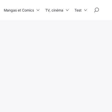
×
Mangas et Comics
TV, cinéma
Test