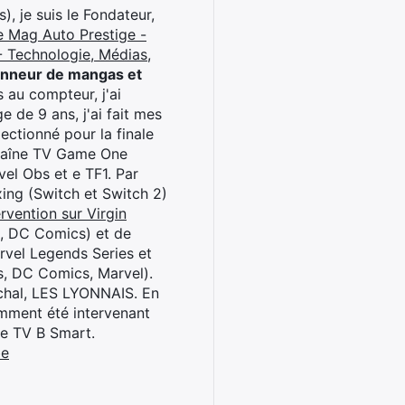
), je suis le Fondateur,
e Mag Auto Prestige -
 Technologie, Médias,
onneur de mangas et
 au compteur, j'ai
 de 9 ans, j'ai fait mes
ctionné pour la finale
chaîne TV Game One
el Obs et e TF1. Par
oxing (Switch et Switch 2)
rvention sur Virgin
l, DC Comics) et de
rvel Legends Series et
s, DC Comics, Marvel).
archal, LES LYONNAIS. En
cemment été intervenant
ne TV B Smart.
be