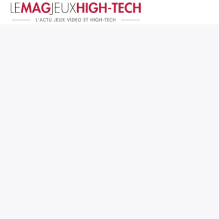
Jeux Vidéo
PC et Hardware
Smartphone et Tablettes
High-Tech
Mangas et Comics
TV, cinéma
Test