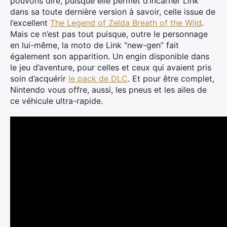
pouvons dire, puisque elle permet d’incarner Link
dans sa toute dernière version à savoir, celle issue de
l’excellent
The Legend of Zelda Breath of the Wild
.
Mais ce n’est pas tout puisque, outre le personnage
en lui-même, la moto de Link “new-gen” fait
également son apparition. Un engin disponible dans
le jeu d’aventure, pour celles et ceux qui avaient pris
soin d’acquérir
le pack de DLC
. Et pour être complet,
Nintendo vous offre, aussi, les pneus et les ailes de
ce véhicule ultra-rapide.