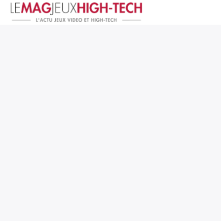
Jeux Vidéo
PC et Hardware
Smartphone et Tablettes
High-Tech
Mangas et Comics
TV, cinéma
Test