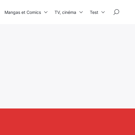
×
Mangas et Comics
TV, cinéma
Test