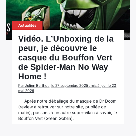
×
Actualités
Vidéo. L’Unboxing de la
Rechercher
peur, je découvre le
:
casque du Bouffon Vert
de Spider-Man No Way
Home !
Par Julien Barthet , le 27 septembre 2025 , mis à jour le 23
mai 2026
Après notre déballage du masque de Dr Doom
(review à retrouver sur notre site, publiée ce
matin), passons à un autre super-vilain à savoir, le
Bouffon Vert (Green Goblin).