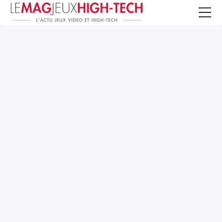
Jeux Vidéo
PC et Hardware
Smartphone et Tablettes
High-Tech
Mangas et Comics
TV, cinéma
Test