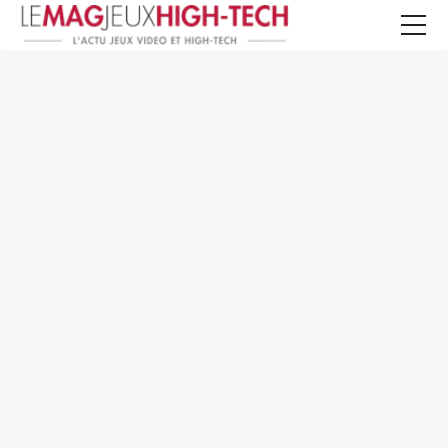
Jeux Vidéo
PC et Hardware
Smartphone et Tablettes
High-Tech
Mangas et Comics
TV, cinéma
Test