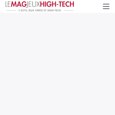
Jeux Vidéo
PC et Hardware
Smartphone et Tablettes
High-Tech
Mangas et Comics
TV, cinéma
Test