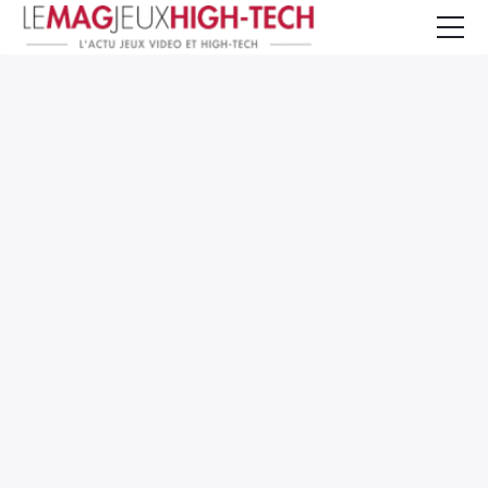
Jeux Vidéo
PC et Hardware
Smartphone et Tablettes
High-Tech
Mangas et Comics
TV, cinéma
Test