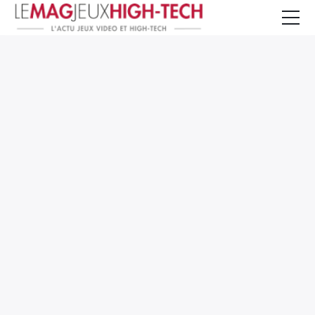
Jeux Vidéo
PC et Hardware
Smartphone et Tablettes
High-Tech
Mangas et Comics
TV, cinéma
Test