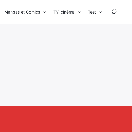
×
Mangas et Comics
TV, cinéma
Test