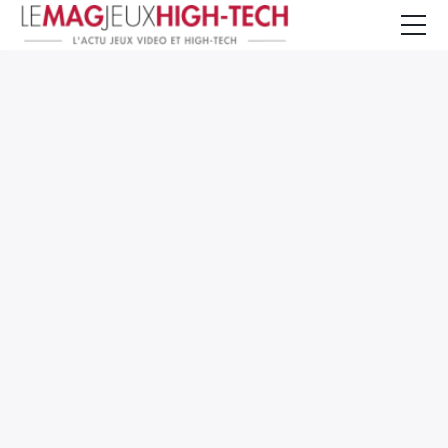
Jeux Vidéo
PC et Hardware
Smartphone et Tablettes
High-Tech
Mangas et Comics
TV, cinéma
Test