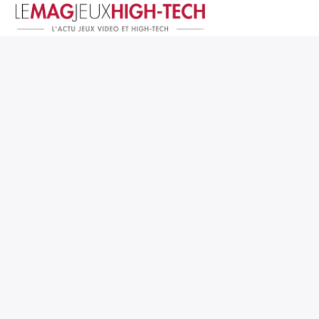
Jeux Vidéo
PC et Hardware
Smartphone et Tablettes
High-Tech
Mangas et Comics
TV, cinéma
Test