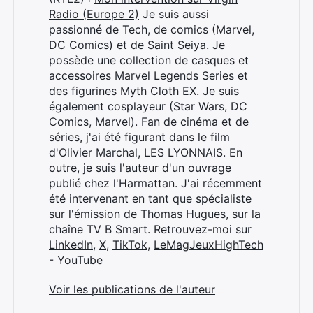
Radio (Europe 2)
Je suis aussi
passionné de Tech, de comics (Marvel,
DC Comics) et de Saint Seiya. Je
possède une collection de casques et
accessoires Marvel Legends Series et
des figurines Myth Cloth EX. Je suis
également cosplayeur (Star Wars, DC
Comics, Marvel). Fan de cinéma et de
séries, j'ai été figurant dans le film
d'Olivier Marchal, LES LYONNAIS. En
outre, je suis l'auteur d'un ouvrage
publié chez l'Harmattan. J'ai récemment
été intervenant en tant que spécialiste
sur l'émission de Thomas Hugues, sur la
chaîne TV B Smart. Retrouvez-moi sur
LinkedIn
,
X
,
TikTok
,
LeMagJeuxHighTech
- YouTube
Voir les publications de l'auteur