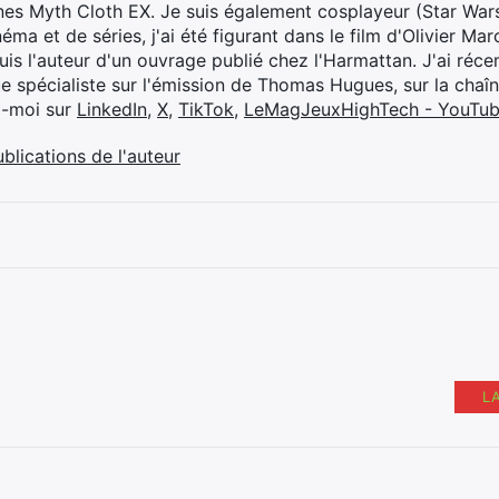
ines Myth Cloth EX. Je suis également cosplayeur (Star War
éma et de séries, j'ai été figurant dans le film d'Olivier M
suis l'auteur d'un ouvrage publié chez l'Harmattan. J'ai ré
ue spécialiste sur l'émission de Thomas Hugues, sur la chaî
z-moi sur
LinkedIn
,
X
,
TikTok
,
LeMagJeuxHighTech - YouTu
ublications de l'auteur
L