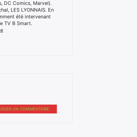
s, DC Comics, Marvel).
archal, LES LYONNAIS. En
cemment été intervenant
ne TV B Smart.
be
AISSER UN COMMENTAIRE