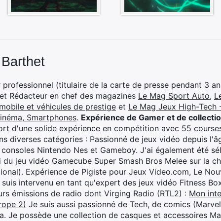
 Barthet
professionnel (titulaire de la carte de presse pendant 3 ans
 et Rédacteur en chef des magazines
Le Mag Sport Auto
,
L
mobile et véhicules de prestige
et
Le Mag Jeux High-Tech -
cinéma, Smartphones
.
Expérience de Gamer et de collecti
rt d'une solide expérience en compétition avec 55 courses
s diverses catégories : Passionné de jeux vidéo depuis l'âge
 consoles Nintendo Nes et Gameboy. J'ai également été séle
i du jeu vidéo Gamecube Super Smash Bros Melee sur la 
ional). Expérience de Pigiste pour Jeux Video.com, Le Nouv
je suis intervenu en tant qu'expert des jeux vidéo Fitness B
eurs émissions de radio dont Virging Radio (RTL2) :
Mon inte
rope 2)
Je suis aussi passionné de Tech, de comics (Marve
ya. Je possède une collection de casques et accessoires Ma