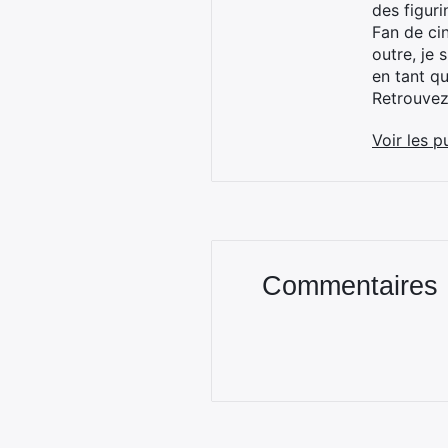
des figur
Fan de cin
outre, je 
en tant q
Retrouve
Voir les p
Commentaires