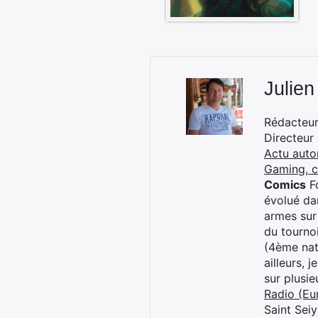
Julien
Rédacteur 
Directeur
Actu auto
Gaming, 
Comics
Fo
évolué dan
armes sur
du tourno
(4ème nat
ailleurs, 
sur plusi
Radio (Eu
Saint Sei