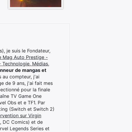
), je suis le Fondateur,
e Mag Auto Prestige -
 Technologie, Médias,
onneur de mangas et
 au compteur, j'ai
 de 9 ans, j'ai fait mes
ctionné pour la finale
chaîne TV Game One
el Obs et e TF1. Par
oxing (Switch et Switch 2)
rvention sur Virgin
l, DC Comics) et de
rvel Legends Series et