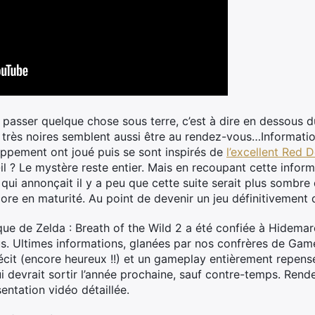
se passer quelque chose sous terre, c’est à dire en dessou
très noires semblent aussi être au rendez-vous…Information
ppement ont joué puis se sont inspirés de
l’excellent Red
il ? Le mystère reste entier. Mais en recoupant cette infor
qui annonçait il y a peu que cette suite serait plus sombre q
ore en maturité. Au point de devenir un jeu définitivement 
tique de Zelda : Breath of the Wild 2 a été confiée à Hidema
. Ultimes informations, glanées par nos confrères de GameI
écit (encore heureux !!) et un gameplay entièrement repensé
i devrait sortir l’année prochaine, sauf contre-temps. Rend
entation vidéo détaillée.