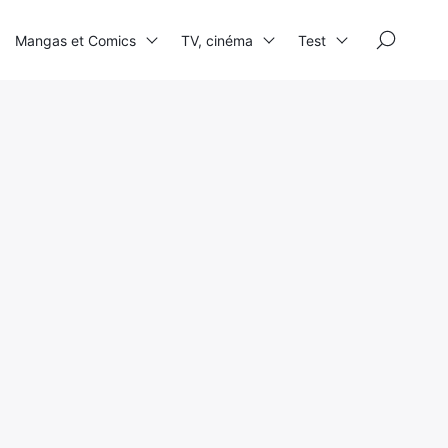
×
Mangas et Comics
TV, cinéma
Test