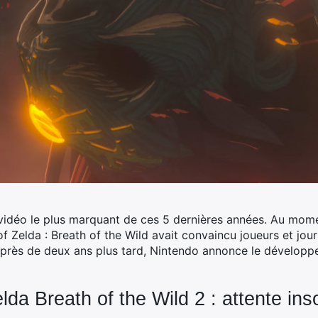
u vidéo le plus marquant de ces 5 dernières années. Au mom
f Zelda : Breath of the Wild avait convaincu joueurs et jou
, près de deux ans plus tard, Nintendo annonce le développe
da Breath of the Wild 2 : attente in