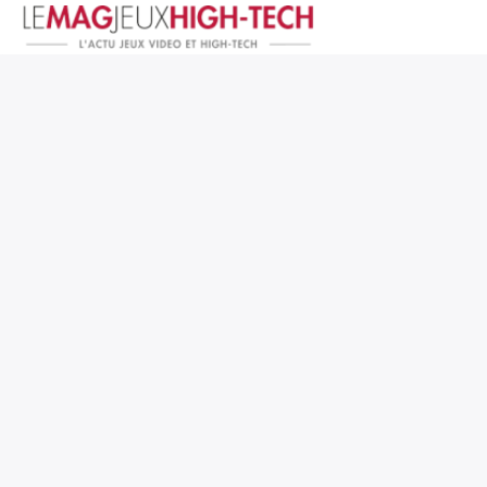
Jeux Vidéo
PC et Hardware
Smartphone et Tablettes
High-Tech
Mangas et Comics
TV, cinéma
Test