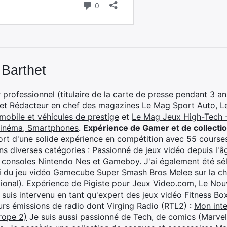
 Barthet
professionnel (titulaire de la carte de presse pendant 3 ans
 et Rédacteur en chef des magazines
Le Mag Sport Auto
,
L
mobile et véhicules de prestige
et
Le Mag Jeux High-Tech -
cinéma, Smartphones
.
Expérience de Gamer et de collecti
rt d'une solide expérience en compétition avec 55 courses
s diverses catégories : Passionné de jeux vidéo depuis l'âge
 consoles Nintendo Nes et Gameboy. J'ai également été séle
i du jeu vidéo Gamecube Super Smash Bros Melee sur la 
ional). Expérience de Pigiste pour Jeux Video.com, Le Nouv
je suis intervenu en tant qu'expert des jeux vidéo Fitness B
eurs émissions de radio dont Virging Radio (RTL2) :
Mon inte
rope 2)
Je suis aussi passionné de Tech, de comics (Marve