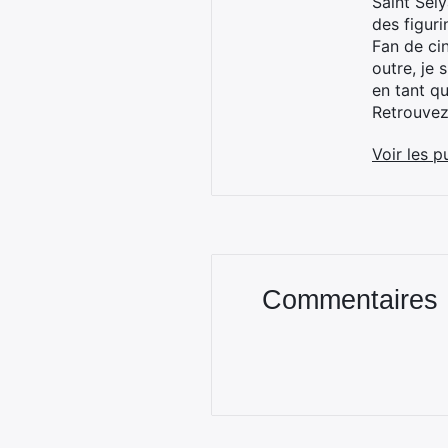
Saint Sei
des figur
Fan de cin
outre, je 
en tant q
Retrouve
Voir les p
Commentaires