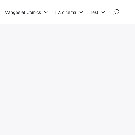
×
Mangas et Comics
TV, cinéma
Test