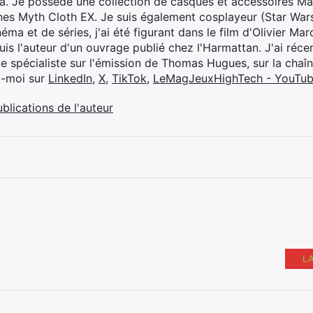
ya. Je possède une collection de casques et accessoires Ma
ines Myth Cloth EX. Je suis également cosplayeur (Star War
éma et de séries, j'ai été figurant dans le film d'Olivier M
suis l'auteur d'un ouvrage publié chez l'Harmattan. J'ai ré
ue spécialiste sur l'émission de Thomas Hugues, sur la chaî
z-moi sur
LinkedIn
,
X
,
TikTok
,
LeMagJeuxHighTech - YouTu
ublications de l'auteur
L