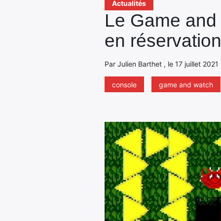
Actualités
Le Game and 
en réservatio
Par Julien Barthet , le 17 juillet 202
console
game and watch