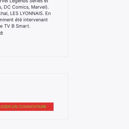
rvel Legends Series et
s, DC Comics, Marvel).
archal, LES LYONNAIS. En
cemment été intervenant
ne TV B Smart.
be
AISSER UN COMMENTAIRE