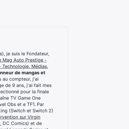
), je suis le Fondateur,
e Mag Auto Prestige -
 Technologie, Médias,
onneur de mangas et
 au compteur, j'ai
 de 9 ans, j'ai fait mes
ctionné pour la finale
chaîne TV Game One
el Obs et e TF1. Par
oxing (Switch et Switch 2)
rvention sur Virgin
l, DC Comics) et de