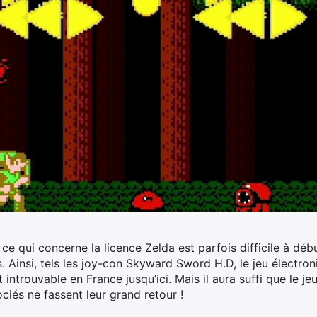
ce qui concerne la licence Zelda est parfois difficile à débus
Ainsi, tels les joy-con Skyward Sword H.D, le jeu électroni
it introuvable en France jusqu’ici.
Mais il aura suffi que le j
ciés ne fassent leur grand retour !