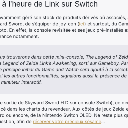
 l’heure de Link sur Switch
vamment géré son stock de produits dérivés où associés, 
ard Sword, de s’équiper de joy-con (
ici
) et surtout, du Ga
yoto. En effet, la console revisitée et ses jeux pré-installés
rance notamment.
s trouverons dans cette mini-console, The Legend of Zelda
e Legend of Zelda Link’s Awakening, sorti sur Gameboy. Par 
e principe initial du Game and Watch sera ajouté à la séle
mi les autres fonctionnalités, signalons aussi la présence d
 minuteur interactif.
de sortie de Skyward Sword H.D sur console Switch), ce dern
acé dans les charts du revendeur. Aux côtés de jeux Zelda 
 ou encore, de la Nintendo Switch OLED. Ne reste plus qu’
uestion, afin de
réserver votre précieux sésame
…