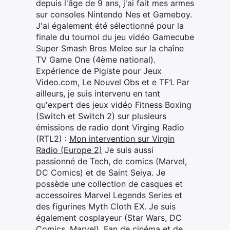
depuis l'âge de 9 ans, j'ai fait mes armes
sur consoles Nintendo Nes et Gameboy.
J'ai également été sélectionné pour la
finale du tournoi du jeu vidéo Gamecube
Super Smash Bros Melee sur la chaîne
TV Game One (4ème national).
Expérience de Pigiste pour Jeux
Video.com, Le Nouvel Obs et e TF1. Par
ailleurs, je suis intervenu en tant
qu'expert des jeux vidéo Fitness Boxing
(Switch et Switch 2) sur plusieurs
émissions de radio dont Virging Radio
(RTL2) :
Mon intervention sur Virgin
Radio (Europe 2)
Je suis aussi
Rechercher
passionné de Tech, de comics (Marvel,
:
DC Comics) et de Saint Seiya. Je
possède une collection de casques et
accessoires Marvel Legends Series et
des figurines Myth Cloth EX. Je suis
également cosplayeur (Star Wars, DC
Comics, Marvel). Fan de cinéma et de