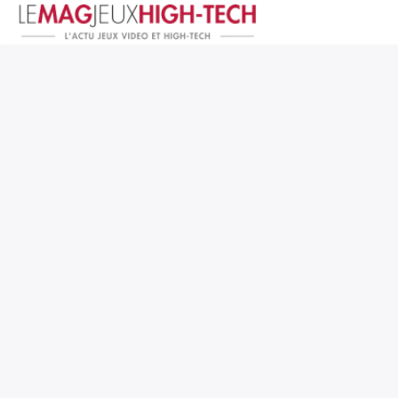
Jeux Vidéo
PC et Hardware
Smartphone et Tablettes
High-Tech
Mangas et Comics
TV, cinéma
Test