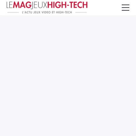
Jeux Vidéo
PC et Hardware
Smartphone et Tablettes
High-Tech
Mangas et Comics
TV, cinéma
Test