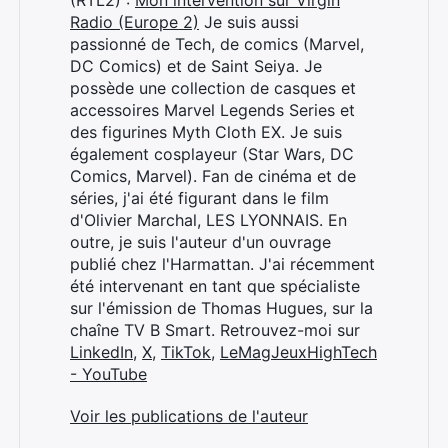
(RTL2) :
Mon intervention sur Virgin
Radio (Europe 2)
Je suis aussi
passionné de Tech, de comics (Marvel,
DC Comics) et de Saint Seiya. Je
possède une collection de casques et
accessoires Marvel Legends Series et
des figurines Myth Cloth EX. Je suis
également cosplayeur (Star Wars, DC
Comics, Marvel). Fan de cinéma et de
séries, j'ai été figurant dans le film
d'Olivier Marchal, LES LYONNAIS. En
outre, je suis l'auteur d'un ouvrage
publié chez l'Harmattan. J'ai récemment
été intervenant en tant que spécialiste
sur l'émission de Thomas Hugues, sur la
chaîne TV B Smart. Retrouvez-moi sur
LinkedIn
,
X
,
TikTok
,
LeMagJeuxHighTech
- YouTube
Voir les publications de l'auteur