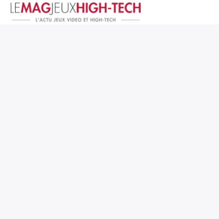
Jeux Vidéo
PC et Hardware
Smartphone et Tablettes
High-Tech
Mangas et Comics
TV, cinéma
Test