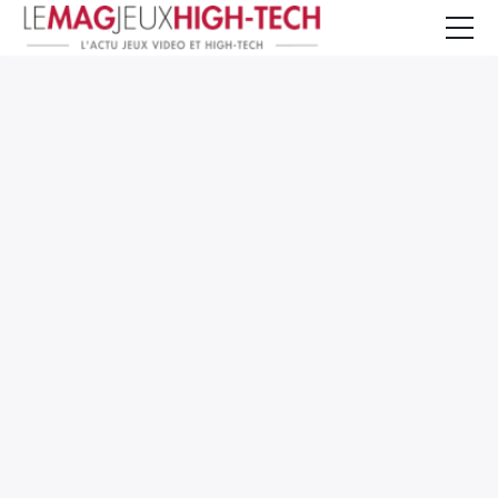
Jeux Vidéo
PC et Hardware
Smartphone et Tablettes
High-Tech
Mangas et Comics
TV, cinéma
Test