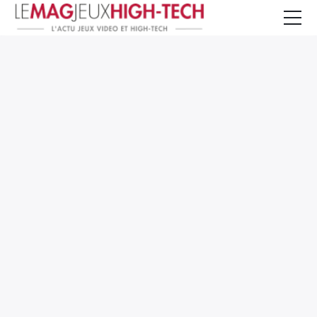
Jeux Vidéo
PC et Hardware
Smartphone et Tablettes
High-Tech
Mangas et Comics
TV, cinéma
Test