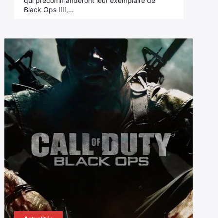
qui précommanderont leur exemplaire de
Black Ops IIII,…