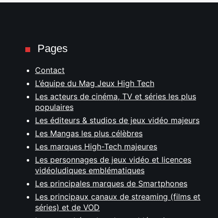
Pages
Contact
L’équipe du Mag Jeux High Tech
Les acteurs de cinéma, TV et séries les plus
populaires
Les éditeurs & studios de jeux vidéo majeurs
Les Mangas les plus célèbres
Les marques High-Tech majeures
Les personnages de jeux vidéo et licences
vidéoludiques emblématiques
Les principales marques de Smartphones
Les principaux canaux de streaming (films et
séries) et de VOD