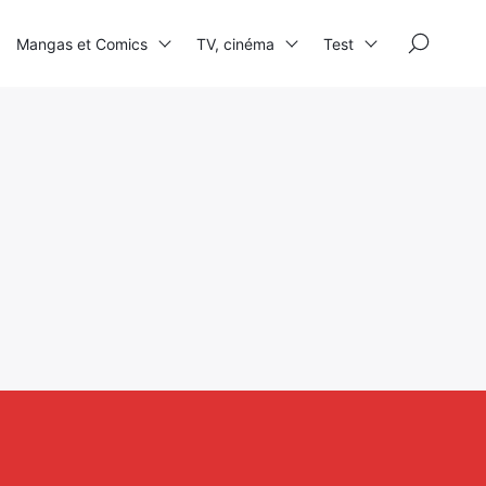
×
Mangas et Comics
TV, cinéma
Test