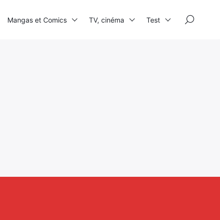
×
Mangas et Comics
TV, cinéma
Test