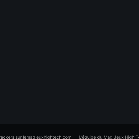
trackers sur lemagjeuxhightech.com
L’équipe du Mag Jeux High T