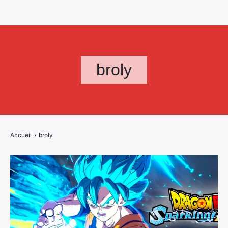
broly
Accueil
›
broly