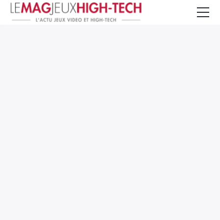
Jeux Vidéo
PC et Hardware
Smartphone et Tablettes
High-Tech
Mangas et Comics
TV, cinéma
Test