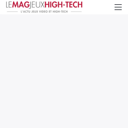
Jeux Vidéo
PC et Hardware
Smartphone et Tablettes
High-Tech
Mangas et Comics
TV, cinéma
Test