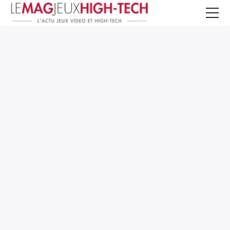
Jeux Vidéo
PC et Hardware
Smartphone et Tablettes
High-Tech
Mangas et Comics
TV, cinéma
Test