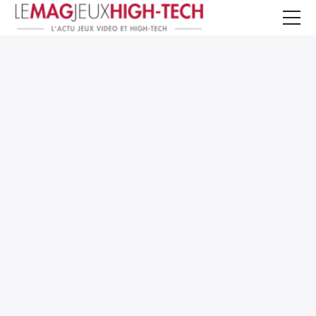
Jeux Vidéo
PC et Hardware
Smartphone et Tablettes
High-Tech
Mangas et Comics
TV, cinéma
Test