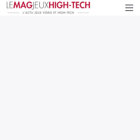
Jeux Vidéo
PC et Hardware
Smartphone et Tablettes
High-Tech
Mangas et Comics
TV, cinéma
Test