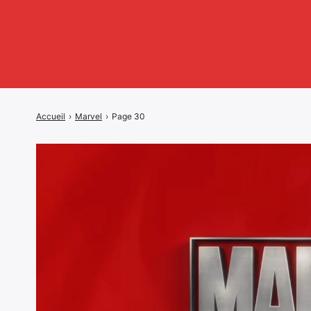
Accueil
›
Marvel
›
Page 30