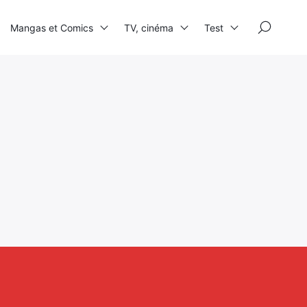
×
Mangas et Comics
TV, cinéma
Test