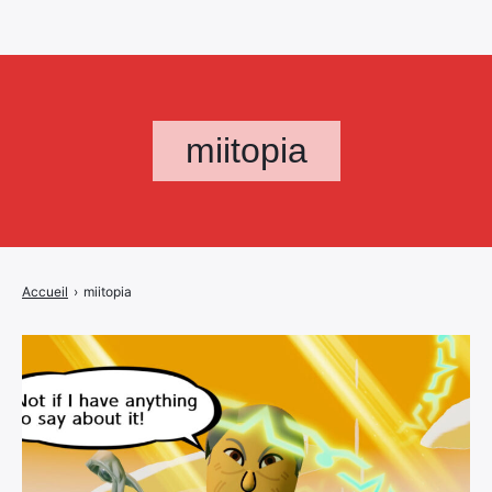
miitopia
Accueil
›
miitopia