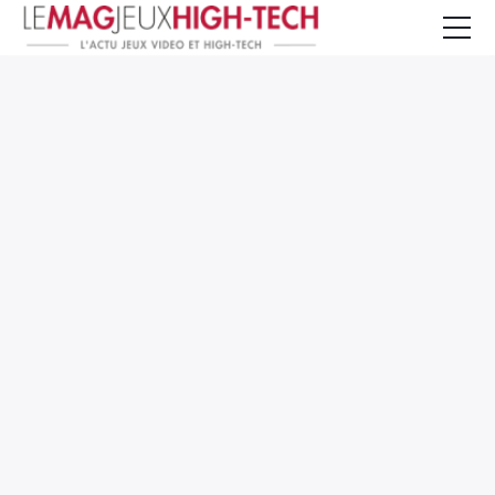
Jeux Vidéo
PC et Hardware
Smartphone et Tablettes
High-Tech
Mangas et Comics
TV, cinéma
Test