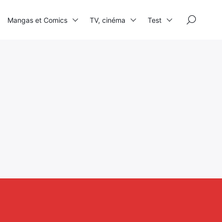
×
Mangas et Comics
TV, cinéma
Test