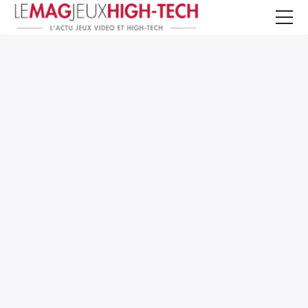
Jeux Vidéo
PC et Hardware
Smartphone et Tablettes
High-Tech
Mangas et Comics
TV, cinéma
Test