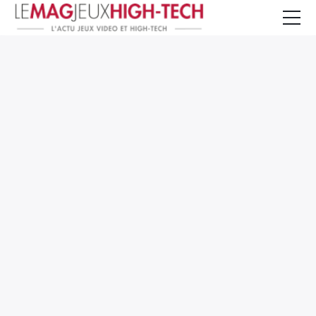
Jeux Vidéo
PC et Hardware
Smartphone et Tablettes
High-Tech
Mangas et Comics
TV, cinéma
Test