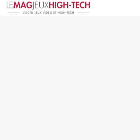
Jeux Vidéo
PC et Hardware
Smartphone et Tablettes
High-Tech
Mangas et Comics
TV, cinéma
Test