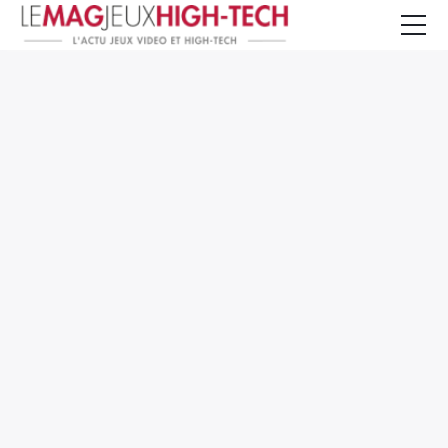
Jeux Vidéo
PC et Hardware
Smartphone et Tablettes
High-Tech
Mangas et Comics
TV, cinéma
Test