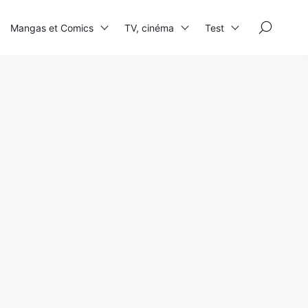
×
Mangas et Comics
TV, cinéma
Test