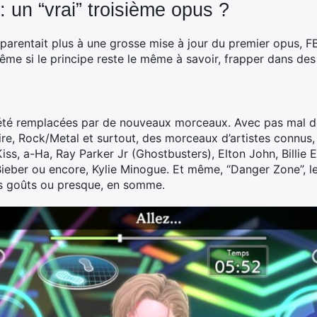
: un “vrai” troisième opus ?
parentait plus à une grosse mise à jour du premier opus, FB
me si le principe reste le même à savoir, frapper dans de
 été remplacées par de nouveaux morceaux. Avec pas mal de t
oire, Rock/Metal et surtout, des morceaux d’artistes connus
ss, a-Ha, Ray Parker Jr (Ghostbusters), Elton John, Billie Ei
Bieber ou encore, Kylie Minogue. Et même, “Danger Zone”, le
es goûts ou presque, en somme.