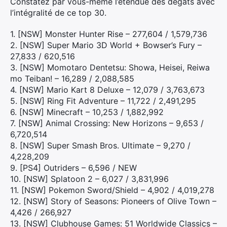
Constatez par vous-même l’étendue des dégâts avec
l’intégralité de ce top 30.
1. [NSW] Monster Hunter Rise – 277,604 / 1,579,736
2. [NSW] Super Mario 3D World + Bowser’s Fury –
27,833 / 620,516
3. [NSW] Momotaro Dentetsu: Showa, Heisei, Reiwa
mo Teiban! – 16,289 / 2,088,585
4. [NSW] Mario Kart 8 Deluxe – 12,079 / 3,763,673
5. [NSW] Ring Fit Adventure – 11,722 / 2,491,295
6. [NSW] Minecraft – 10,253 / 1,882,992
7. [NSW] Animal Crossing: New Horizons – 9,653 /
6,720,514
8. [NSW] Super Smash Bros. Ultimate – 9,270 /
4,228,209
9. [PS4] Outriders – 6,596 / NEW
10. [NSW] Splatoon 2 – 6,027 / 3,831,996
11. [NSW] Pokemon Sword/Shield – 4,902 / 4,019,278
12. [NSW] Story of Seasons: Pioneers of Olive Town –
4,426 / 266,927
13. [NSW] Clubhouse Games: 51 Worldwide Classics –