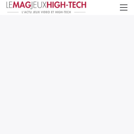
Jeux Vidéo
PC et Hardware
Smartphone et Tablettes
High-Tech
Mangas et Comics
TV, cinéma
Test