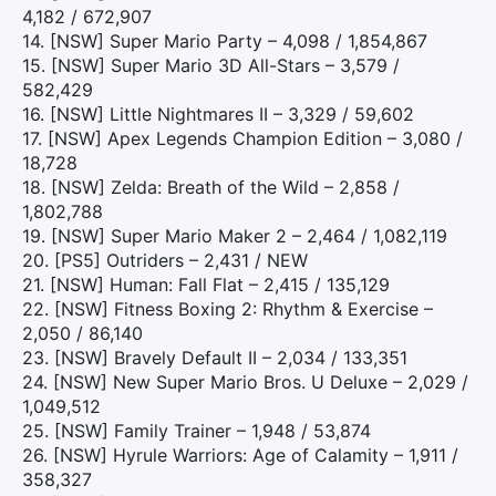
4,182 / 672,907
14. [NSW] Super Mario Party – 4,098 / 1,854,867
15. [NSW] Super Mario 3D All-Stars – 3,579 /
582,429
16. [NSW] Little Nightmares II – 3,329 / 59,602
17. [NSW] Apex Legends Champion Edition – 3,080 /
18,728
18. [NSW] Zelda: Breath of the Wild – 2,858 /
1,802,788
19. [NSW] Super Mario Maker 2 – 2,464 / 1,082,119
20. [PS5] Outriders – 2,431 / NEW
×
21. [NSW] Human: Fall Flat – 2,415 / 135,129
22. [NSW] Fitness Boxing 2: Rhythm & Exercise –
2,050 / 86,140
23. [NSW] Bravely Default II – 2,034 / 133,351
24. [NSW] New Super Mario Bros. U Deluxe – 2,029 /
Rechercher
1,049,512
:
25. [NSW] Family Trainer – 1,948 / 53,874
26. [NSW] Hyrule Warriors: Age of Calamity – 1,911 /
358,327