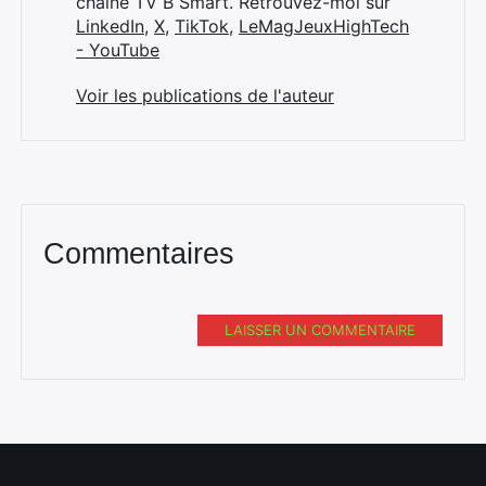
chaîne TV B Smart. Retrouvez-moi sur
LinkedIn
,
X
,
TikTok
,
LeMagJeuxHighTech
- YouTube
Voir les publications de l'auteur
Commentaires
LAISSER UN COMMENTAIRE