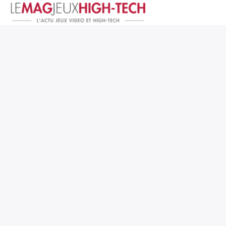
Jeux Vidéo
PC et Hardware
Smartphone et Tablettes
High-Tech
Mangas et Comics
TV, cinéma
Test