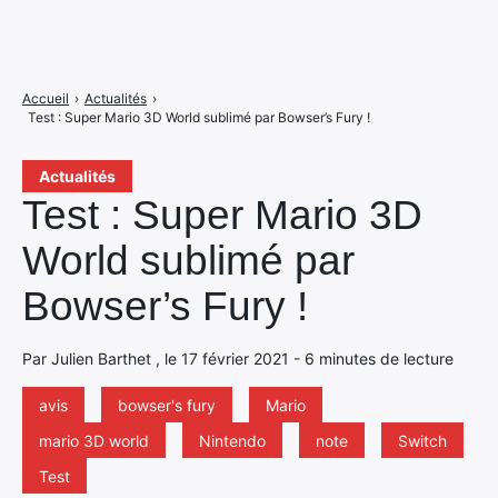
Accueil
›
Actualités
›
Test : Super Mario 3D World sublimé par Bowser’s Fury !
Actualités
Test : Super Mario 3D
World sublimé par
Bowser’s Fury !
Par Julien Barthet , le 17 février 2021 - 6 minutes de lecture
avis
bowser's fury
Mario
mario 3D world
Nintendo
note
Switch
Test