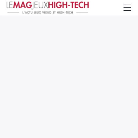
Jeux Vidéo
PC et Hardware
Smartphone et Tablettes
High-Tech
Mangas et Comics
TV, cinéma
Test