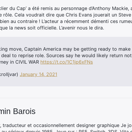
clier du Cap’ a été remis au personnage d’Anthony Mackie, 
e rôle. Cela voudrait dire que Chris Evans jouerait un Steve
 bien au contraire ! L’acteur a récemment démenti ces rumeu
ue la news soit officielle. L’avenir nous le dira.
king move, Captain America may be getting ready to make 
deal to reprise role. Sources say he would likely return not
wney in CIVIL WAR
https://t.co/1C1jp6xFNs
rolljvar)
January 14, 2021
min Barois
, traducteur et occasionnellement designer graphique Je jo
 au sérieux depuis 1985. Joue sur : PS5, Switch, 3DS, Vita 