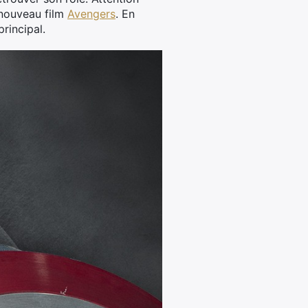
n nouveau film
Avengers
. En
principal.