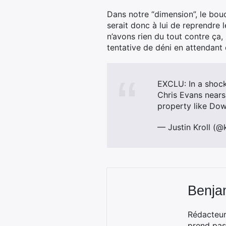
Dans notre “dimension”, le bou
serait donc à lui de reprendre l
n’avons rien du tout contre ça,
tentative de déni en attendant q
EXCLU: In a shoc
Chris Evans nears 
property like Do
— Justin Kroll (@k
Benja
Rédacteur
prend pas