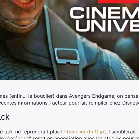
mes (enfin… le bouclier) dans
Avengers Endgame, on pensait q
centes informations, l’acteur pourrait rempiler chez Disney
ack
é qu’il ne reprendrait plus
le bouclier du Cap’
, il semblerait
ul de l’Amérique” serait en négociation avec les studios pour 