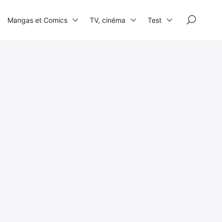
×
Mangas et Comics
TV, cinéma
Test