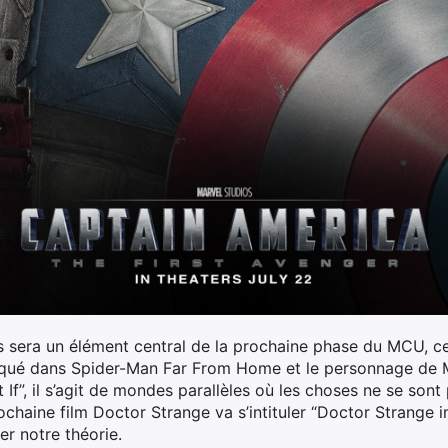
 sera un élément central de la prochaine phase du MCU, cel
évoqué dans Spider-Man Far From Home et le personnage de My
t If”, il s’agit de mondes parallèles où les choses ne se so
rochaine film Doctor Strange va s’intituler “Doctor Strange 
er notre théorie.